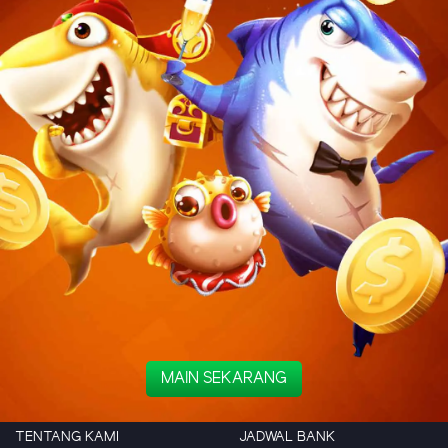
MAIN SEKARANG
TENTANG KAMI
JADWAL BANK