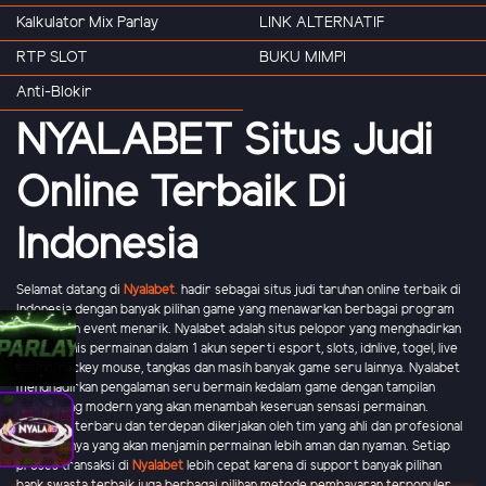
Kalkulator Mix Parlay
LINK ALTERNATIF
RTP SLOT
BUKU MIMPI
Anti-Blokir
NYALABET Situs Judi
Online Terbaik Di
Indonesia
Selamat datang di
Nyalabet
.
hadir sebagai situs judi taruhan online terbaik di
Indonesia dengan banyak pilihan game yang menawarkan berbagai program
promo dan event menarik. Nyalabet adalah situs pelopor yang menghadirkan
banyak jenis permainan dalam 1 akun seperti esport, slots, idnlive, togel, live
casino, mickey mouse, tangkas dan masih banyak game seru lainnya. Nyalabet
menghadirkan pengalaman seru bermain kedalam game dengan tampilan
grafik yang modern yang akan menambah keseruan sensasi permainan.
Teknologi terbaru dan terdepan dikerjakan oleh tim yang ahli dan profesional
di bidangnya yang akan menjamin permainan lebih aman dan nyaman. Setiap
proses transaksi di
Nyalabet
lebih cepat karena di support banyak pilihan
bank swasta terbaik juga berbagai pilihan metode pembayaran terpopuler.