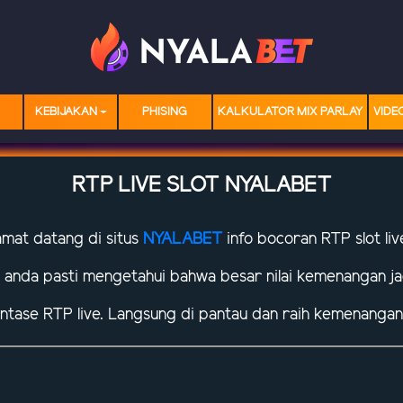
KEBIJAKAN
PHISING
KALKULATOR MIX PARLAY
VIDE
RTP LIVE SLOT NYALABET
amat datang di situs
NYALABET
info bocoran RTP slot liv
t anda pasti mengetahui bahwa besar nilai kemenangan j
ntase RTP live. Langsung di pantau dan raih kemenangan