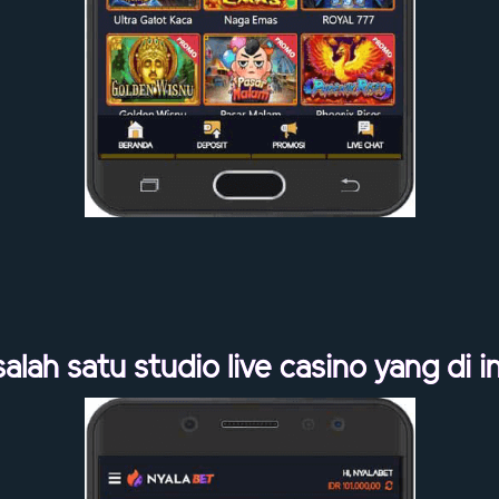
 salah satu studio live casino yang di i