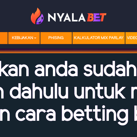
KEBIJAKAN
PHISING
KALKULATOR MIX PARLAY
VIDE
kan anda sudah
h dahulu untuk
 cara betting 