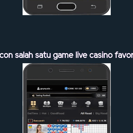
 icon salah satu game live casino favo