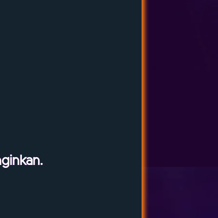
nginkan.