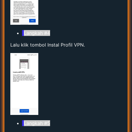
Langkah #4
Lalu klik tombol Instal Profil VPN.
Langkah #5