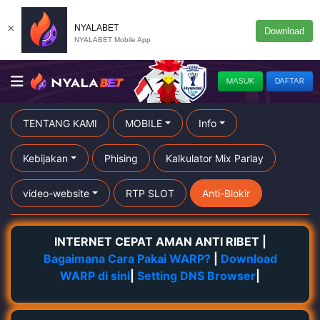
×
NYALABET
Download
NYALABET Mobile App
MASUK
DAFTAR
TENTANG KAMI
MOBILE
Info
Kebijakan
Phising
Kalkulator Mix Parlay
video-website
RTP SLOT
Anti-Blokir
INTERNET CEPAT AMAN ANTI RIBET |
Bagaimana Cara Pakai WARP?
|
Download
WARP di sini
|
Setting DNS Browser
|