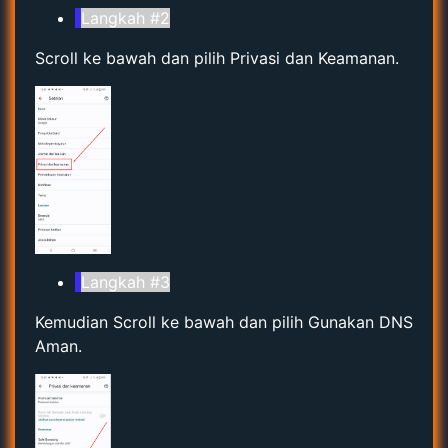
Langkah #2
Scroll ke bawah dan pilih Privasi dan Keamanan.
Langkah #3
Kemudian Scroll ke bawah dan pilih Gunakan DNS
Aman.