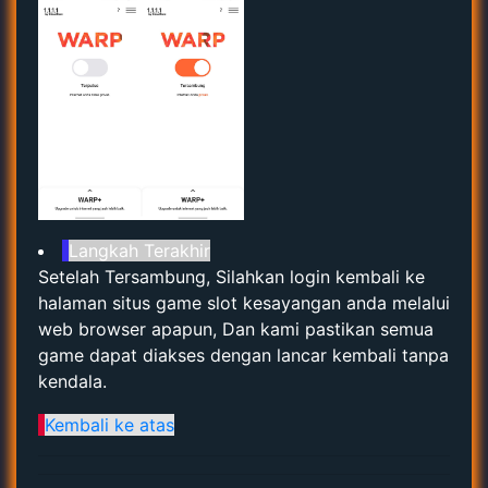
Langkah Terakhir
Setelah Tersambung, Silahkan login kembali ke
halaman situs game slot kesayangan anda melalui
web browser apapun, Dan kami pastikan semua
game dapat diakses dengan lancar kembali tanpa
kendala.
Kembali ke atas