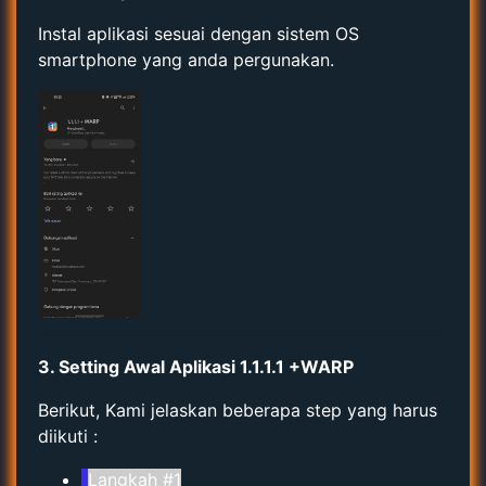
Instal aplikasi sesuai dengan sistem OS
smartphone yang anda pergunakan.
3. Setting Awal Aplikasi 1.1.1.1 +WARP
Berikut, Kami jelaskan beberapa step yang harus
diikuti :
Langkah #1