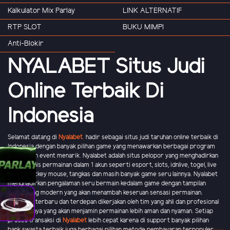
Kalkulator Mix Parlay
LINK ALTERNATIF
RTP SLOT
BUKU MIMPI
Anti-Blokir
NYALABET Situs Judi
Online Terbaik Di
Indonesia
Selamat datang di
Nyalabet
.
hadir sebagai situs judi taruhan online terbaik di
Indonesia dengan banyak pilihan game yang menawarkan berbagai program
promo dan event menarik. Nyalabet adalah situs pelopor yang menghadirkan
banyak jenis permainan dalam 1 akun seperti esport, slots, idnlive, togel, live
casino, mickey mouse, tangkas dan masih banyak game seru lainnya. Nyalabet
menghadirkan pengalaman seru bermain kedalam game dengan tampilan
grafik yang modern yang akan menambah keseruan sensasi permainan.
Teknologi terbaru dan terdepan dikerjakan oleh tim yang ahli dan profesional
di bidangnya yang akan menjamin permainan lebih aman dan nyaman. Setiap
proses transaksi di
Nyalabet
lebih cepat karena di support banyak pilihan
bank swasta terbaik juga berbagai pilihan metode pembayaran terpopuler.